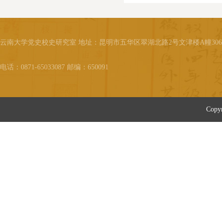
云南大学党史校史研究室 地址：昆明市五华区翠湖北路2号文津楼A幢30
电话：0871-65033087 邮编：650091
Cop