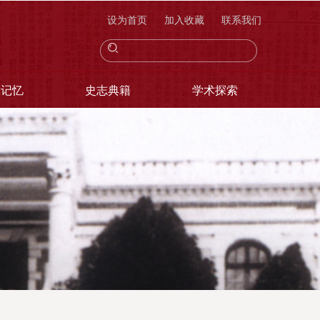
设为首页
加入收藏
联系我们
像记忆
史志典籍
学术探索