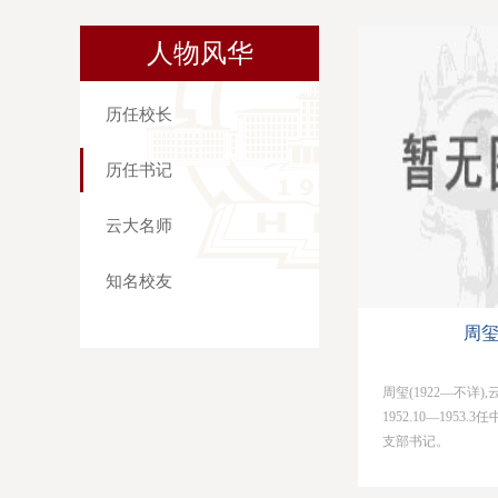
人物风华
历任校长
历任书记
云大名师
知名校友
周
周玺(1922—不详)
1952.10—1953.
支部书记。