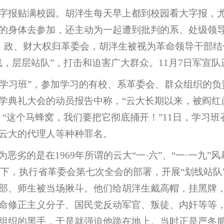
8年，大字报贴满校园。胡泮生每天早上都到校园看大字报
身体去参加，还主动为一起遭到批判的系、处级领导承
党、政、财大权归革委会，胡泮生被视为革命领导干部结
，层层站队”，打击和迫害广大群众。11月7日军宣队
举办“学习班”，参加学习的有校、系革委会、群众组织的
学典礼大会的动员报告中称，“云大长期以来，被阎红
：“这个马蜂窝，我们要把它彻底捅开！”11日，学习
云大的代理人等种种罪名。
劣的是在1969年所谓的云大“一·六”、“一·一九”
领导下，执行省革委会第七次全会的部署，开展“划线站
名干部、师生被当场揪斗。他们给胡泮生戴高帽，挂黑牌
命修正主义分子、国民党反动军官、叛徒、内奸等等
组织的黑手，于是就强迫他跪在地上。当时正是严冬