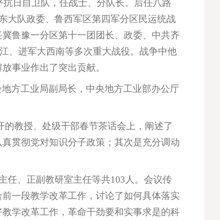
博平抗日自卫队，任战士、分队长。后任八路
运东大队政委、鲁西军区第四军分区民运统战
任冀鲁豫一分区第十一团团长、政委、中共齐
渡江、进军大西南等多次重大战役。战争中他
解放事业作出了突出贡献。
会地方工业局副局长，中央地方工业部办公厅
。
校召开的教授、处级干部春节茶话会上，阐述了
认真贯彻党对知识分子政策；其次是充分调动
主任、正副教研室主任等共103人。会议传
合前一段教学改革工作，讨论了如何具体落实
好教学改革工作，革命干劲要和实事求是的科