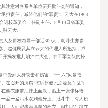
，尤其注意对各系各单位要开批斗会的通知，
担责任，减轻他们的“罪责”。云大在1968
合进校革委会，任副主任。8月13日省革委
进驻云大。
负责人及原校领导干部近300人，胡泮生亦参
彦、赵健民及其在云大的代理人所把持，成
班召开揭发批判胡泮生大会。在工军宣队的操
风暴中受到人身攻击和伤害。“一·六”风暴指
队”。在召开的所谓“控诉赵健民之流反军乱军
，在他衣服前后抹上面浆，贴上一张张标语，
，一盆一盆污水泼到他身上。批斗中，有人说
腊月，人们都裹着厚厚的棉衣，但胡泮生跪在