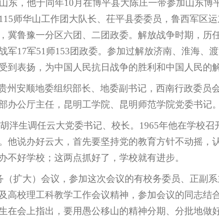
南犯山东，他于同年10月在博平县大陈庄一带参加山东
115师华山工作团大队长、茌平县委委员，鲁西军区
，冀鲁豫一分区六团、二团政委。解放战争时期，历
军17军51师153团政委。参加过解放济南、淮海、
受到表扬，为中国人民抗日战争的胜利和中国人民的
贵州安顺地委组织部长、地委副书记，西南行政委员
部办公厅主任，昆明工学院、昆明师范学院党委书记
央批准胡泮生调任云大党委书记、校长。1965年他在学
。他说办好云大，首先要坚持党的教育方针不动摇，
办不好学校；这两点抓好了，学校就有进步。
校务（扩大）会议，参加这次会议的有校务委员、正副系
及高校理工科教学工作会议精神，参加会议的同志结
生在会上指出，要用愚公移山的精神分期、分批地做