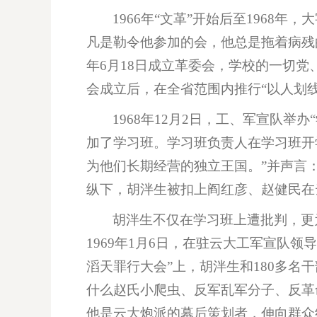
1966年“文革”开始后至196
凡是勒令他参加的会，他总是拖着病残的
年6月18日成立革委会，学校的一切
会成立后，在全省范围内推行“以人划线
1968年12月2日，工、军宣队
加了学习班。学习班负责人在学习班开
为他们长期经营的独立王国。”并声言
纵下，胡泮生被扣上阎红彦、赵健民在
胡泮生不仅在学习班上遭批判，更为恶
1969年1月6日，在驻云大工军宣队
滔天罪行大会”上，胡泮生和180多
什么赵氏小爬虫、反军乱军分子、反革
他是云大炮派的幕后策划者，伸向群众