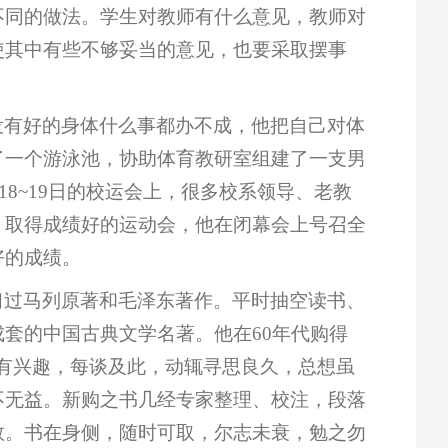
不同的做法。学生对教师有什么意见，教师对
使其中有些不够妥当的意见，也要采取摆事
没有好的身体什么事都办不成，他把自己对体
了一个游泳池，协助体育教研室组建了一支男
18~19日的校运会上，很多校系领导、老教
，取得成绩好的运动会，他在闭幕会上号召全
好的成绩。
习过马列原著和毛泽东著作。平时抽空读书、
套的中国古典文学名著。他在60年代购得
有兴趣，每谈及此，动辄寻思良久，总想虽
不无益。新购之书几经专家整理、校注，段落
数。书在身侧，随时可取，尔志未衰，勉之勿