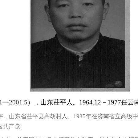
11—2001.5
），山东茌平人。
1964.12－1977
任云
胡湘芹，山东省茌平县高胡村人。1935年在济南省立高级
国共产党。