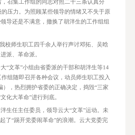
后，召集工作组的同志对照二十三条认真分
级的压力。为照顾某些领导的情绪又不失于原
些领导还是不满意，撤换了胡泮生的工作组组
，我校师生职工四千余人举行声讨邓拓、吴晗
促进派、革命派。
大“文革”小组由省委派的干部和胡泮生等14
工作组随即召开各种会议，动员师生职工投入
总编），热烈拥护省委的正确决定，捣毁“三家
文化大革命”进行到底。
胡泮生任主任委员，领导云大“文革”运动。未
掀起了“踢开党委闹革命”的浪潮。云大党委完