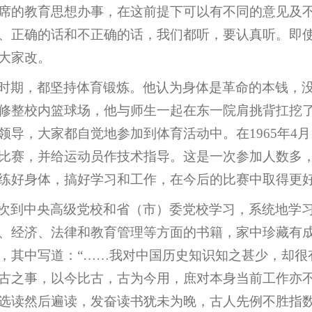
席的教育思想办事，在这前提下可以有不同的意见及
、正确的话和不正确的话，我们都听，要认真听。即
大家改。
时期，都坚持体育锻炼。他认为身体是革命的本钱，
修整校内篮球场，他与师生一起在东一院肩挑背扛挖
导，大家都自觉地参加到体育活动中。在1965年4月
比赛，并给运动员作技术指导。这是一次参加人数多
练好身体，搞好学习和工作，在今后的比赛中取得更
次到中央高级党校和省（市）委党校学习，系统地学
、经济、法律和教育管理等方面的书籍，家中珍藏有成
，其中写道：“……我对中国历史知识知之甚少，却很
古之事，以今比古，古为今用，庶对本身当前工作亦
选读然后遍读，发奋读书犹未为晚，古人先例不胜指