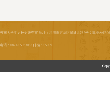
加清末经济特科考试中头等,之后
下放曲靖任知府,后又到腾冲为官,
在云南任过学台。秦瓒早年受家
庭环境的熏陶，饮读家中藏书,精
通史事,他的古汉语、诗词及书法
基础扎实、功底深厚。后来他就
云南大学党史校史研究室 地址：昆明市五华区翠湖北路2号文津楼A幢30
读于上海圣约翰大学接受新学。
1919年秦瓒考取公费留美,到歌伦
电话：0871-65033087 邮编：650091
比亚大学研究院学习经...
Cop