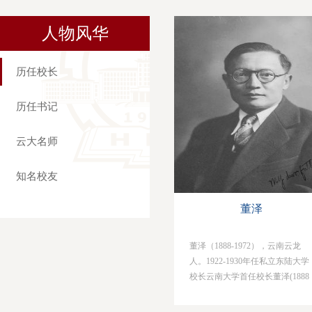
人物风华
历任校长
历任书记
云大名师
知名校友
董泽
董泽（1888-1972），云南云龙
人。1922-1930年任私立东陆大学
校长云南大学首任校长董泽(1888
—1972)，字雨苍，云龙县宝丰镇
人；白族。幼年在家乡私塾读