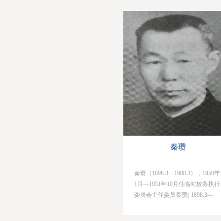
书，稍长，前往大理书院求学，
1907年入省城贡院的甲种农业学
校，1908年考取留日公费生，入
东京同文书院。在此期间加入孙
中山创建的同盟会。1911年回
国，投入辛亥革命运动，参与进
攻南京总督府之役。回滇后，任
职云南军都督府秘书；公余时，
积极从事社会活动，协同留日同
学李全...
秦瓒
秦瓒（1898.3—1988.3），1950年
1月—1951年10月任临时校务执行
委员会主任委员秦瓒( 1898.3—
1988.3),字缜略,河南省固始县人,
父秦树声年轻时是河南名士，参