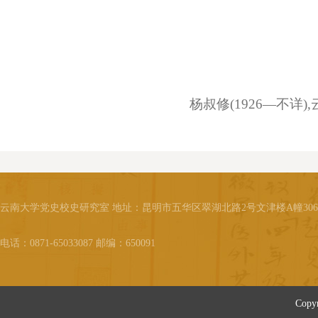
杨叔修(1926—不详)
云南大学党史校史研究室 地址：昆明市五华区翠湖北路2号文津楼A幢30
电话：0871-65033087 邮编：650091
Cop