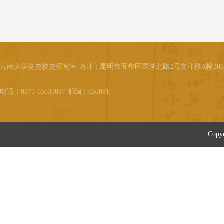
间，后到汉口一家由日商开办的
轮船公司任职，有了较稳定的收
入。在徐德祥2岁时举家迁往汉
口。1930年，父母送他进入汉口
私立绍兴小学，因体弱多病，入
学不到一年就休学了。病愈后转
云南大学党史校史研究室 地址：昆明市五华区翠湖北路2号文津楼A幢30
入教会在当地办的私立学校圣保
罗小学继续求学。同徐德祥一起
电话：0871-65033087 邮编：650091
在教会学校读书的还有他的姐
姐、哥哥...
Cop