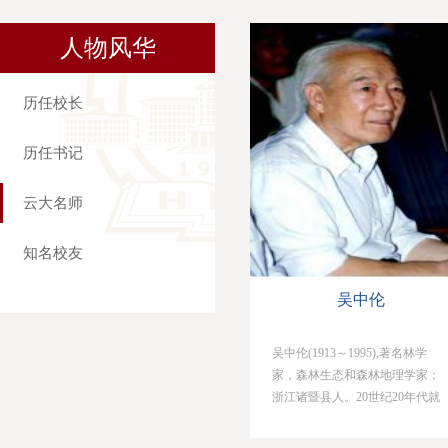
人物风华
历任校长
历任书记
云大名师
知名校友
吴中伦
吴中伦(1913～1995),著名林学
家，森林生态和森林地理学家；
浙江诸暨县人。20世纪20年代就
读大东公学，1940年毕业于金陵
大学林学系，1946～1950年留