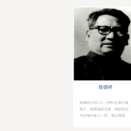
美，先后获耶鲁大学硕士和杜克
大学博士学位。吴出国留学前于
1945年经云南大学农林学院教授
张海秋介绍，担任云南大学植物
学讲师。新中国成立，吴中伦回
国后，于五六十年代曾主持了西
南高山和大兴安岭的森林考察，
领衔制订了《中国林业区划草
案》。他对中国西南部林区和大
兴安岭林区...
徐德祥
徐德祥(1923.12～2009.8),浙江镇
海人。镇海地处沿海，他的祖父
与当地许多人一样，靠出海谋
生，其父长大后继承祖业，在各
商船公司打工，奔波于各码头之