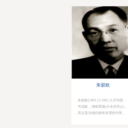
光华大学，1929年毕业后于常熟
孝友中学执教；1931年考取清华
大学研究生院，他看到我国无机
化学人才奇缺而选择了无机化学
专业；毕业时完成三篇论文，分
别涉及“无机合成”、“分析鉴
定”和“物理化学测量”三个方面；
后又以优异成绩获得“中美庚款”
费留美，随之他又发现美...
朱驭欧
朱驭欧(1903.12-1982.2),字沛西，
号启龄，湖南零陵(今永州市)人。
其父是当地比较有名望的中医，
朱驭欧幼时聪慧过人，深得父母
宠爱，六岁时便送他到本村私塾