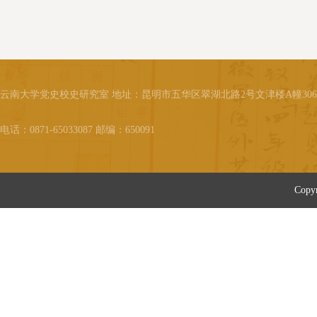
读书。十一岁转到离村不远的文
昌小学读高小。十五岁毕业后赴
零陵城就读于省立第六联合中
学。1922年十九岁的朱驭欧中学
毕业后，与四个准备继续升学的
同班同学来到长沙，他们听说清
云南大学党史校史研究室 地址：昆明市五华区翠湖北路2号文津楼A幢30
华大学招收将来可以到美国留学
的学生，便赶到教育厅报名。那
电话：0871-65033087 邮编：650091
次投考者有五百余人，只录取三
人...
Cop