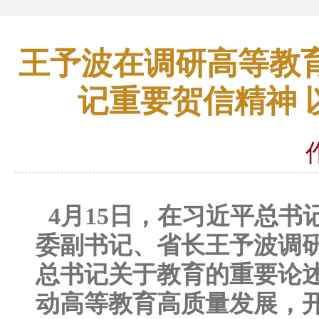
王予波在调研高等教
记重要贺信精神
4月15日，在习近平总书
委副书记、省长王予波调
总书记关于教育的重要论
动高等教育高质量发展，