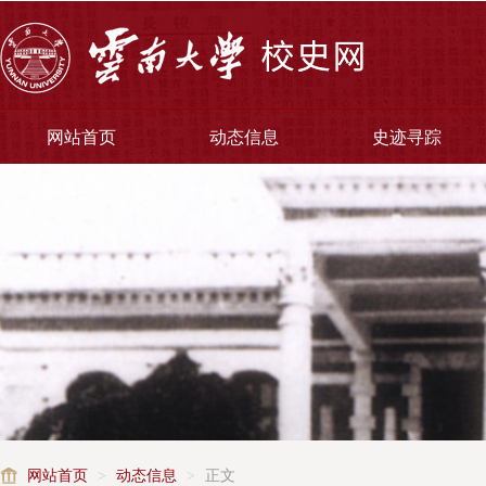
网站首页
动态信息
史迹寻踪
网站首页
>
动态信息
>
正文