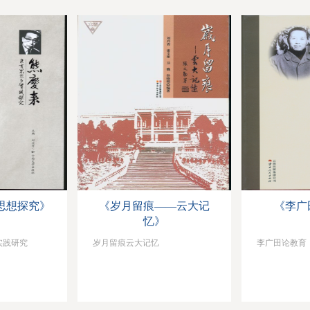
思想探究》
《岁月留痕——云大记
《李广
忆》
实践研究
岁月留痕云大记忆
李广田论教育