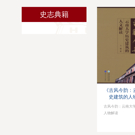
史志典籍
《古风今韵：
史建筑的人
古风今韵：云南大
人物解读