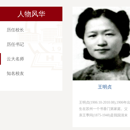
人物风华
历任校长
历任书记
云大名师
知名校友
王明贞
王明贞(1906.10-2010.08),1906年
生在苏州一个书香门第家庭。父
亲王季同(1875-1948)是我国清末
民初的数学家和电机专家，1909
年被派到欧洲，在英吉利电器公