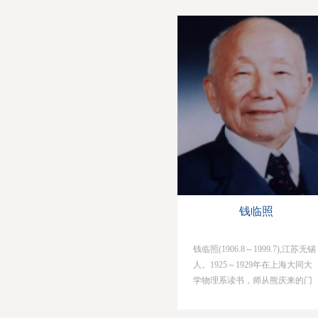
司和德国西门子工厂实习，曾发
明转动式变压器。他同样爱好数
学，19世纪90年代初期曾出版了
《积较补解》、《泛倍数衍》和
《九容公式》等著作，是我国早
期介绍西方数学的重要书籍。王
明贞四五岁时母亲即去世，父亲
对子女的管束和教育十分严格，
使她从小形成了宁静和富有涵养..
钱临照
钱临照(1906.8～1999.7),江苏无锡
人。1925～1929年在上海大同大
学物理系读书，师从熊庆来的门
生、著名物理学家严济慈，毕业
后分别在广东兴宁县及上海市两