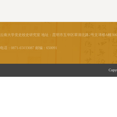
地中学短暂任教，后来又去东北
大学物理系任助教。1931年“九一
八”事变后，受严济慈推荐进入北
平研究院物理研究所，在严直接
指导下工作，于三年内出色地完
成两个研究课题：压力对照相机
云南大学党史校史研究室 地址：昆明市五华区翠湖北路2号文津楼A幢30
乳胶的感光作用；水晶圆柱体在
扭力下产生电荷及其电振荡的研
电话：0871-65033087 邮编：650091
究。1934年夏，钱临照与李国...
Cop