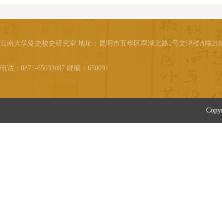
云南大学党史校史研究室 地址：昆明市五华区翠湖北路2号文津楼A幢21
电话：0871-65033087 邮编：650091
Cop