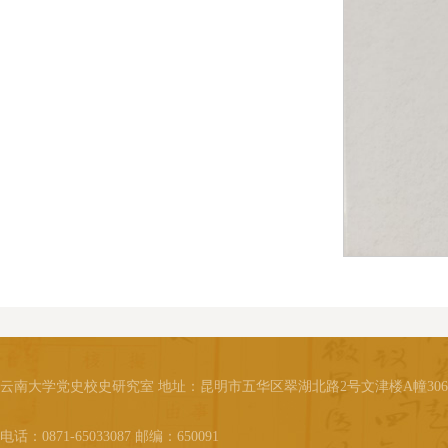
云南大学党史校史研究室 地址：昆明市五华区翠湖北路2号文津楼A幢30
电话：0871-65033087 邮编：650091