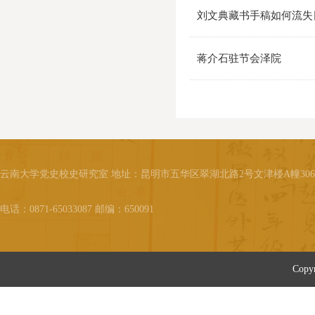
刘文典藏书手稿如何流失
蒋介石驻节会泽院
云南大学党史校史研究室 地址：昆明市五华区翠湖北路2号文津楼A幢30
电话：0871-65033087 邮编：650091
Cop