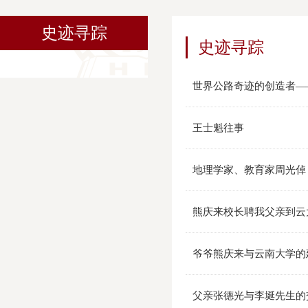
史迹寻踪
史迹寻踪
世界公路奇迹的创造者—
王士魁往事
地理学家、教育家周光倬
熊庆来校长聘我父亲到云
爷爷熊庆来与云南大学的
父亲张德光与李埏先生的