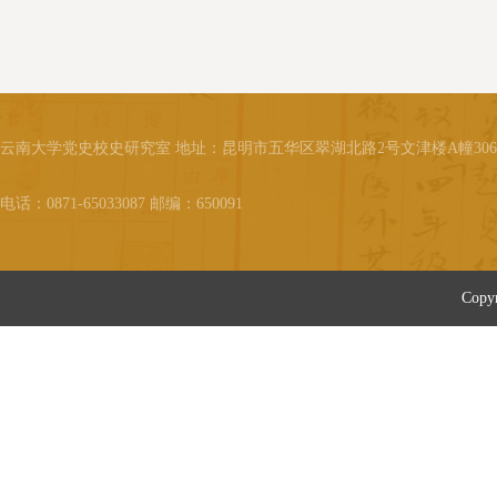
云南大学党史校史研究室 地址：昆明市五华区翠湖北路2号文津楼A幢30
电话：0871-65033087 邮编：650091
Cop