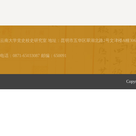
云南大学党史校史研究室 地址：昆明市五华区翠湖北路2号文津楼A幢30
电话：0871-65033087 邮编：650091
Cop