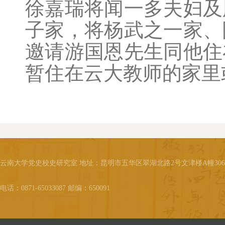
徐嘉瑞将闻一多夫妇及
子家，将杨武之一家、
邀请游国恩先生同他住
暂住在云大教师的家里
云南大学党史校史研究室 地址：昆明市五华区翠湖北路2号文津楼A幢30
电话：0871-65033087 邮编：650091