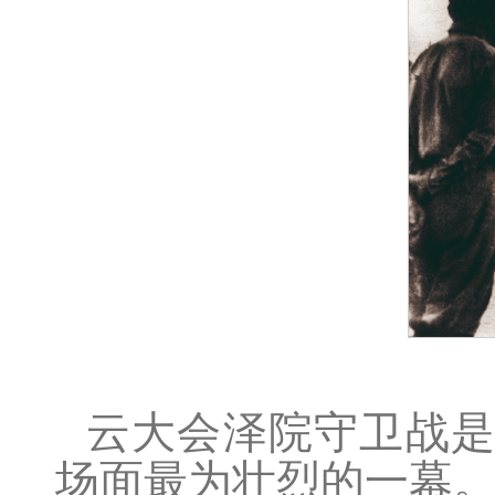
云大会泽院守卫战
场面最为壮烈的一幕。